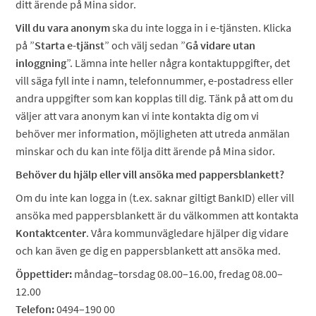
ditt ärende på Mina sidor.
Vill du vara anonym
ska du inte logga in i e-tjänsten. Klicka
på ”
Starta e-tjänst
” och välj sedan ”
Gå vidare utan
inloggning
”. Lämna inte heller några kontaktuppgifter, det
vill säga fyll inte i namn, telefonnummer, e-postadress eller
andra uppgifter som kan kopplas till dig. Tänk på att om du
väljer att vara anonym kan vi inte kontakta dig om vi
behöver mer information, möjligheten att utreda anmälan
minskar och du kan inte följa ditt ärende på Mina sidor.
Behöver du hjälp eller vill ansöka med pappersblankett?
Om du inte kan logga in (t.ex. saknar giltigt BankID) eller vill
ansöka med pappersblankett är du välkommen att kontakta
Kontaktcenter
. Våra kommunvägledare hjälper dig vidare
och kan även ge dig en pappersblankett att ansöka med.
Öppettider:
måndag–torsdag 08.00–16.00, fredag 08.00–
12.00
Telefon:
0494–190 00