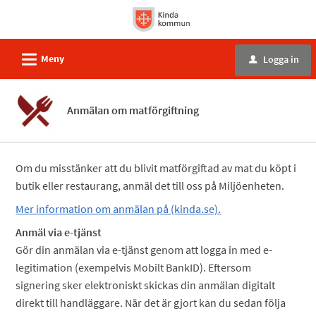
Välkommen
till
e-
L
Meny
Logga in
u
tjänster
-
Kinda
Anmälan om matförgiftning
kommun
Om du misstänker att du blivit matförgiftad av mat du köpt i
butik eller restaurang, anmäl det till oss på Miljöenheten.
Mer information om anmälan på (kinda.se).
Anmäl via e-tjänst
Gör din anmälan via e-tjänst genom att logga in med e-
legitimation (exempelvis Mobilt BankID). Eftersom
signering sker elektroniskt skickas din anmälan digitalt
direkt till handläggare. När det är gjort kan du sedan följa