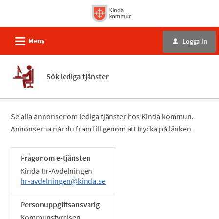
Välkommen
till
e-
L
Meny
Logga in
u
tjänster
-
Kinda
Sök lediga tjänster
kommun
Se alla annonser om lediga tjänster hos Kinda kommun.
Annonserna når du fram till genom att trycka på länken.
Frågor om e-tjänsten
Kinda Hr-Avdelningen
hr-avdelningen@kinda.se
Personuppgiftsansvarig
Kommunstyrelsen